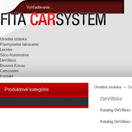
Vyhľadávanie...
Úvodná stránka
Priemyselné lakovanie
Lechler
Silco Automotive
DeVilbiss
Brusivá Kovax
Carsystem
Kontakt
Úvodná stránka
»
De
Produktové kategórie
DeVilbiss
Katalóg DeVilbiss
Katalóg DeVilbiss